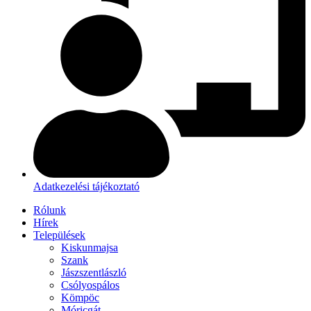
Adatkezelési tájékoztató
Rólunk
Hírek
Települések
Kiskunmajsa
Szank
Jászszentlászló
Csólyospálos
Kömpöc
Móricgát