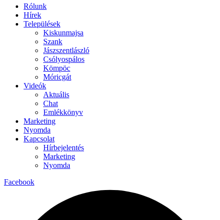
Rólunk
Hírek
Települések
Kiskunmajsa
Szank
Jászszentlászló
Csólyospálos
Kömpöc
Móricgát
Videók
Aktuális
Chat
Emlékkönyv
Marketing
Nyomda
Kapcsolat
Hírbejelentés
Marketing
Nyomda
Facebook