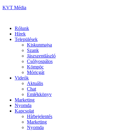
KVT Média
Rólunk
Hírek
Települések
Kiskunmajsa
Szank
Jászszentlászló
Csólyospálos
Kömpöc
Móricgát
Videók
Aktuális
Chat
Emlékkönyv
Marketing
Nyomda
Kapcsolat
Hírbejelentés
Marketing
Nyomda