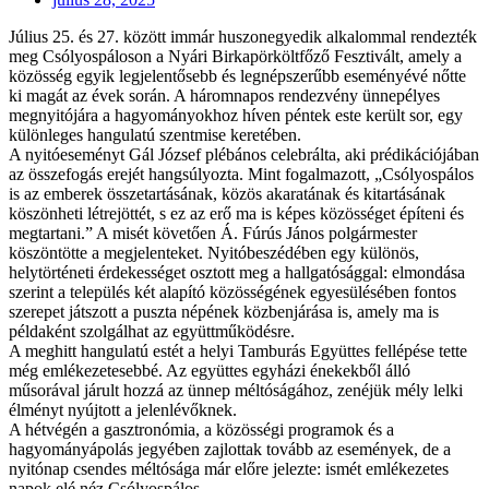
Július 25. és 27. között immár huszonegyedik alkalommal rendezték
meg Csólyospáloson a Nyári Birkapörköltfőző Fesztivált, amely a
közösség egyik legjelentősebb és legnépszerűbb eseményévé nőtte
ki magát az évek során. A háromnapos rendezvény ünnepélyes
megnyitójára a hagyományokhoz híven péntek este került sor, egy
különleges hangulatú szentmise keretében.
A nyitóeseményt Gál József plébános celebrálta, aki prédikációjában
az összefogás erejét hangsúlyozta. Mint fogalmazott, „Csólyospálos
is az emberek összetartásának, közös akaratának és kitartásának
köszönheti létrejöttét, s ez az erő ma is képes közösséget építeni és
megtartani.” A misét követően Á. Fúrús János polgármester
köszöntötte a megjelenteket. Nyitóbeszédében egy különös,
helytörténeti érdekességet osztott meg a hallgatósággal: elmondása
szerint a település két alapító közösségének egyesülésében fontos
szerepet játszott a puszta népének közbenjárása is, amely ma is
példaként szolgálhat az együttműködésre.
A meghitt hangulatú estét a helyi Tamburás Együttes fellépése tette
még emlékezetesebbé. Az együttes egyházi énekekből álló
műsorával járult hozzá az ünnep méltóságához, zenéjük mély lelki
élményt nyújtott a jelenlévőknek.
A hétvégén a gasztronómia, a közösségi programok és a
hagyományápolás jegyében zajlottak tovább az események, de a
nyitónap csendes méltósága már előre jelezte: ismét emlékezetes
napok elé néz Csólyospálos.