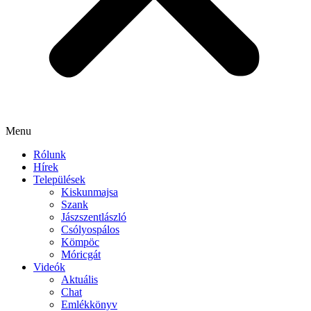
Menu
Rólunk
Hírek
Települések
Kiskunmajsa
Szank
Jászszentlászló
Csólyospálos
Kömpöc
Móricgát
Videók
Aktuális
Chat
Emlékkönyv