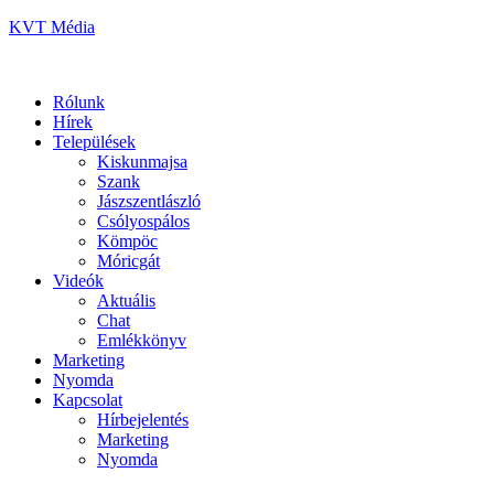
KVT Média
Rólunk
Hírek
Települések
Kiskunmajsa
Szank
Jászszentlászló
Csólyospálos
Kömpöc
Móricgát
Videók
Aktuális
Chat
Emlékkönyv
Marketing
Nyomda
Kapcsolat
Hírbejelentés
Marketing
Nyomda