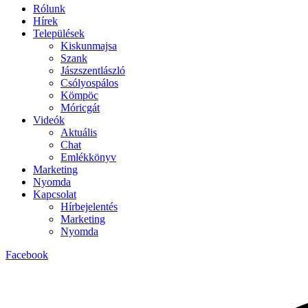
Rólunk
Hírek
Települések
Kiskunmajsa
Szank
Jászszentlászló
Csólyospálos
Kömpöc
Móricgát
Videók
Aktuális
Chat
Emlékkönyv
Marketing
Nyomda
Kapcsolat
Hírbejelentés
Marketing
Nyomda
Facebook