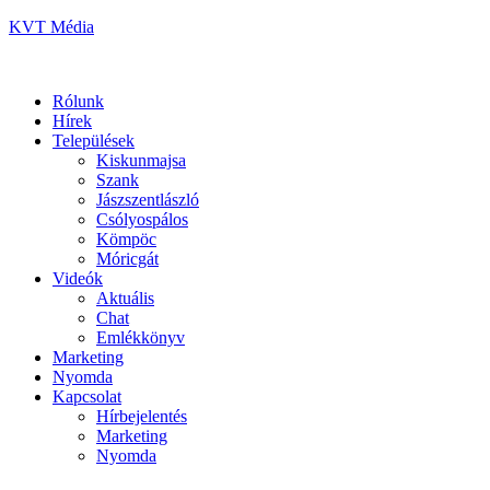
KVT Média
Rólunk
Hírek
Települések
Kiskunmajsa
Szank
Jászszentlászló
Csólyospálos
Kömpöc
Móricgát
Videók
Aktuális
Chat
Emlékkönyv
Marketing
Nyomda
Kapcsolat
Hírbejelentés
Marketing
Nyomda