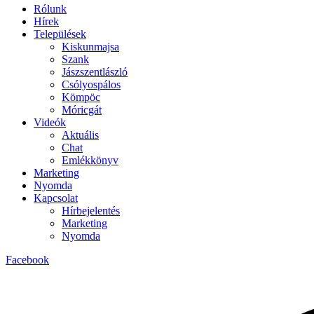
Rólunk
Hírek
Települések
Kiskunmajsa
Szank
Jászszentlászló
Csólyospálos
Kömpöc
Móricgát
Videók
Aktuális
Chat
Emlékkönyv
Marketing
Nyomda
Kapcsolat
Hírbejelentés
Marketing
Nyomda
Facebook