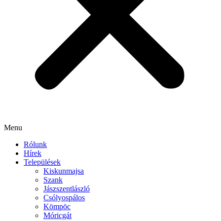
Menu
Rólunk
Hírek
Települések
Kiskunmajsa
Szank
Jászszentlászló
Csólyospálos
Kömpöc
Móricgát