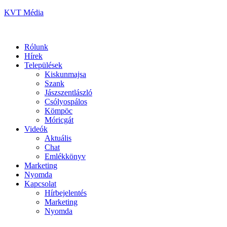
KVT Média
Rólunk
Hírek
Települések
Kiskunmajsa
Szank
Jászszentlászló
Csólyospálos
Kömpöc
Móricgát
Videók
Aktuális
Chat
Emlékkönyv
Marketing
Nyomda
Kapcsolat
Hírbejelentés
Marketing
Nyomda