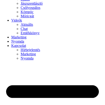
Jászszentlászló
Csólyospálos
Kömpöc
Móricgát
Videók
Aktuális
Chat
Emlékkönyv
Marketing
Nyomda
Kapcsolat
Hírbejelentés
Marketing
Nyomda