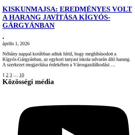
KISKUNMAJSA: EREDMÉNYES VOLT
A HARANG JAVÍTÁSA KÍGYÓS-
GÁRGYÁNBAN
•
április 1, 2026
Néhány nappal korábban adtuk hírül, hogy meghibásodott a
Kígyós-Gárgyánban, az egykori tanyasi iskola udvarán álló harang.
A szerkezet megjavítása érdekében a Városgazdálkodási …
1
2
3
…
10
Közösségi média