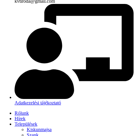
kvtiroda@gmail.com
Adatkezelési tájékoztató
Rólunk
Hírek
Települések
Kiskunmajsa
Szank