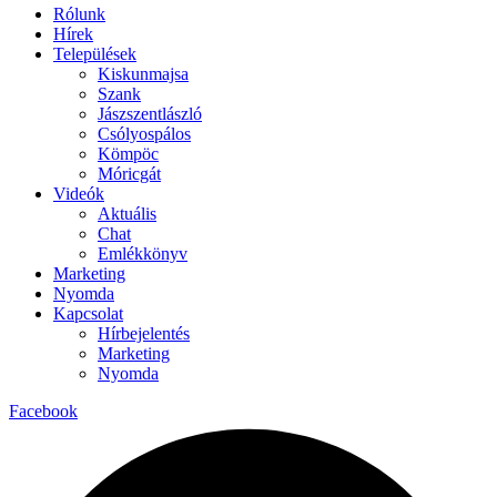
Rólunk
Hírek
Települések
Kiskunmajsa
Szank
Jászszentlászló
Csólyospálos
Kömpöc
Móricgát
Videók
Aktuális
Chat
Emlékkönyv
Marketing
Nyomda
Kapcsolat
Hírbejelentés
Marketing
Nyomda
Facebook