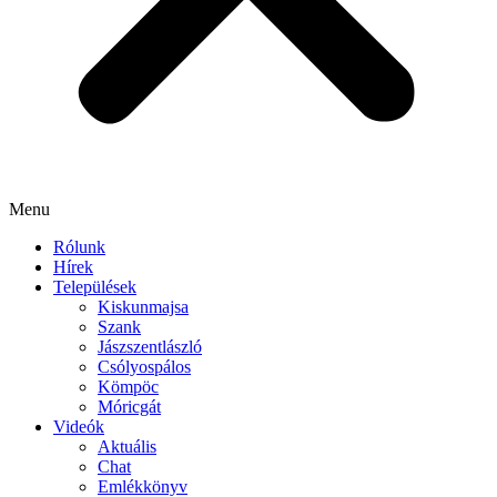
Menu
Rólunk
Hírek
Települések
Kiskunmajsa
Szank
Jászszentlászló
Csólyospálos
Kömpöc
Móricgát
Videók
Aktuális
Chat
Emlékkönyv