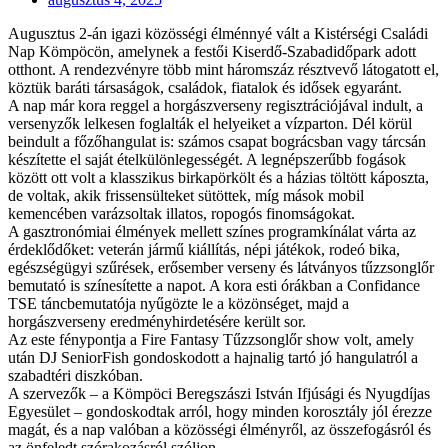
Augusztus 2-án igazi közösségi élménnyé vált a Kistérségi Családi
Nap Kömpöcön, amelynek a festői Kiserdő-Szabadidőpark adott
otthont. A rendezvényre több mint háromszáz résztvevő látogatott el,
köztük baráti társaságok, családok, fiatalok és idősek egyaránt.
A nap már kora reggel a horgászverseny regisztrációjával indult, a
versenyzők lelkesen foglalták el helyeiket a vízparton. Dél körül
beindult a főzőhangulat is: számos csapat bográcsban vagy tárcsán
készítette el saját ételkülönlegességét. A legnépszerűbb fogások
között ott volt a klasszikus birkapörkölt és a házias töltött káposzta,
de voltak, akik frissensülteket sütöttek, míg mások mobil
kemencében varázsoltak illatos, ropogós finomságokat.
A gasztronómiai élmények mellett színes programkínálat várta az
érdeklődőket: veterán jármű kiállítás, népi játékok, rodeó bika,
egészségügyi szűrések, erősember verseny és látványos tűzzsonglőr
bemutató is színesítette a napot. A kora esti órákban a Confidance
TSE táncbemutatója nyűgözte le a közönséget, majd a
horgászverseny eredményhirdetésére került sor.
Az este fénypontja a Fire Fantasy Tűzzsonglőr show volt, amely
után DJ SeniorFish gondoskodott a hajnalig tartó jó hangulatról a
szabadtéri diszkóban.
A szervezők – a Kömpöci Beregszászi István Ifjúsági és Nyugdíjas
Egyesület – gondoskodtak arról, hogy minden korosztály jól érezze
magát, és a nap valóban a közösségi élményről, az összefogásról és
az önfeledt szórakozásról szóljon.