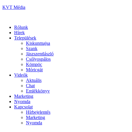
KVT Média
Rólunk
Hírek
Települések
Kiskunmajsa
Szank
Jászszentlászló
Csólyospálos
Kömpöc
Móricgát
Videók
Aktuális
Chat
Emlékkönyv
Marketing
Nyomda
Kapcsolat
Hírbejelentés
Marketing
Nyomda