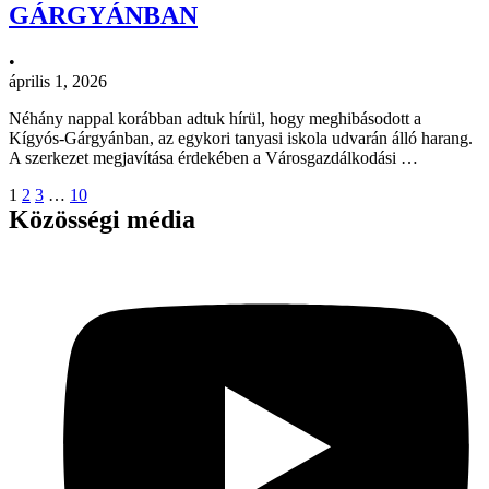
GÁRGYÁNBAN
•
április 1, 2026
Néhány nappal korábban adtuk hírül, hogy meghibásodott a
Kígyós-Gárgyánban, az egykori tanyasi iskola udvarán álló harang.
A szerkezet megjavítása érdekében a Városgazdálkodási …
1
2
3
…
10
Közösségi média