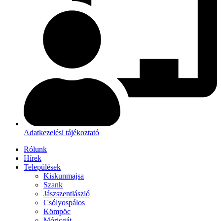
Adatkezelési tájékoztató
Rólunk
Hírek
Települések
Kiskunmajsa
Szank
Jászszentlászló
Csólyospálos
Kömpöc
Móricgát