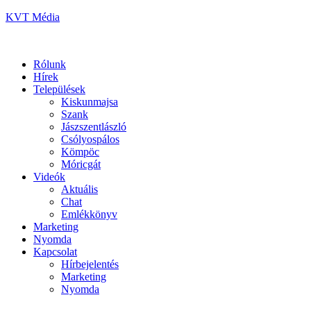
KVT Média
Rólunk
Hírek
Települések
Kiskunmajsa
Szank
Jászszentlászló
Csólyospálos
Kömpöc
Móricgát
Videók
Aktuális
Chat
Emlékkönyv
Marketing
Nyomda
Kapcsolat
Hírbejelentés
Marketing
Nyomda