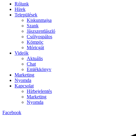
Rólunk
Hírek
Települések
Kiskunmajsa
Szank
Jászszentlászló
Csólyospálos
Kömpöc
Móricgát
Videók
Aktuális
Chat
Emlékkönyv
Marketing
Nyomda
Kapcsolat
Hírbejelentés
Marketing
Nyomda
Facebook