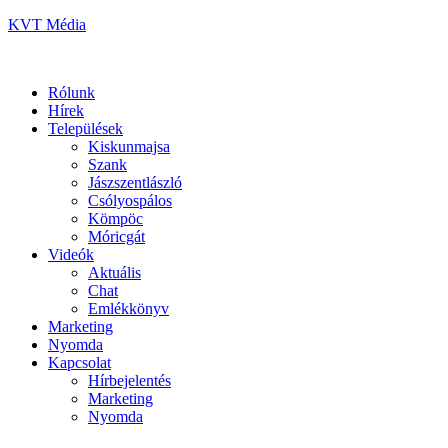
KVT Média
Rólunk
Hírek
Települések
Kiskunmajsa
Szank
Jászszentlászló
Csólyospálos
Kömpöc
Móricgát
Videók
Aktuális
Chat
Emlékkönyv
Marketing
Nyomda
Kapcsolat
Hírbejelentés
Marketing
Nyomda