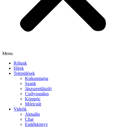
Menu
Rólunk
Hírek
Települések
Kiskunmajsa
Szank
Jászszentlászló
Csólyospálos
Kömpöc
Móricgát
Videók
Aktuális
Chat
Emlékkönyv