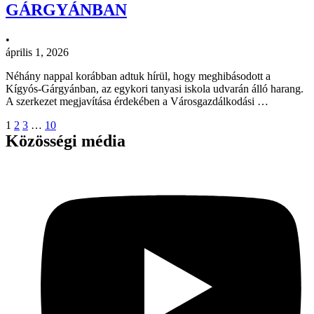
GÁRGYÁNBAN
•
április 1, 2026
Néhány nappal korábban adtuk hírül, hogy meghibásodott a
Kígyós-Gárgyánban, az egykori tanyasi iskola udvarán álló harang.
A szerkezet megjavítása érdekében a Városgazdálkodási …
1
2
3
…
10
Közösségi média