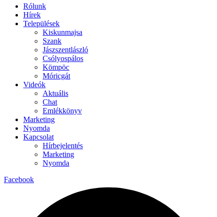
Rólunk
Hírek
Települések
Kiskunmajsa
Szank
Jászszentlászló
Csólyospálos
Kömpöc
Móricgát
Videók
Aktuális
Chat
Emlékkönyv
Marketing
Nyomda
Kapcsolat
Hírbejelentés
Marketing
Nyomda
Facebook