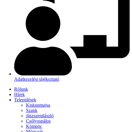
Adatkezelési tájékoztató
Rólunk
Hírek
Települések
Kiskunmajsa
Szank
Jászszentlászló
Csólyospálos
Kömpöc
Móricgát