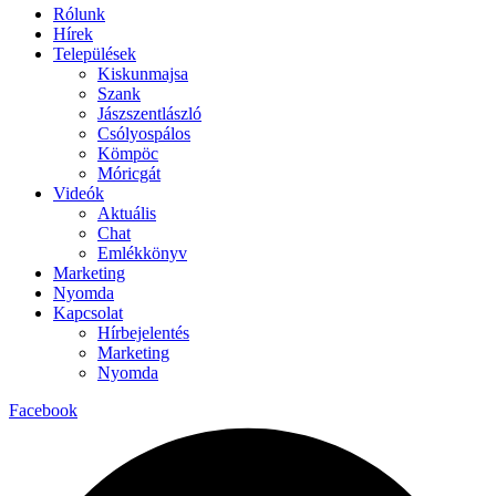
Rólunk
Hírek
Települések
Kiskunmajsa
Szank
Jászszentlászló
Csólyospálos
Kömpöc
Móricgát
Videók
Aktuális
Chat
Emlékkönyv
Marketing
Nyomda
Kapcsolat
Hírbejelentés
Marketing
Nyomda
Facebook