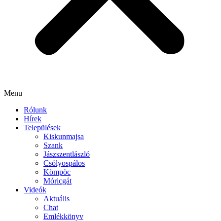
Menu
Rólunk
Hírek
Települések
Kiskunmajsa
Szank
Jászszentlászló
Csólyospálos
Kömpöc
Móricgát
Videók
Aktuális
Chat
Emlékkönyv