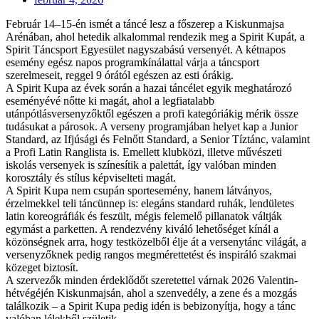
Február 14–15-én ismét a táncé lesz a főszerep a Kiskunmajsa
Arénában, ahol hetedik alkalommal rendezik meg a Spirit Kupát, a
Spirit Táncsport Egyesület nagyszabású versenyét. A kétnapos
esemény egész napos programkínálattal várja a táncsport
szerelmeseit, reggel 9 órától egészen az esti órákig.
A Spirit Kupa az évek során a hazai táncélet egyik meghatározó
eseményévé nőtte ki magát, ahol a legfiatalabb
utánpótlásversenyzőktől egészen a profi kategóriákig mérik össze
tudásukat a párosok. A verseny programjában helyet kap a Junior
Standard, az Ifjúsági és Felnőtt Standard, a Senior Tíztánc, valamint
a Profi Latin Ranglista is. Emellett klubközi, illetve művészeti
iskolás versenyek is színesítik a palettát, így valóban minden
korosztály és stílus képviselteti magát.
A Spirit Kupa nem csupán sportesemény, hanem látványos,
érzelmekkel teli táncünnep is: elegáns standard ruhák, lendületes
latin koreográfiák és feszült, mégis felemelő pillanatok váltják
egymást a parketten. A rendezvény kiváló lehetőséget kínál a
közönségnek arra, hogy testközelből élje át a versenytánc világát, a
versenyzőknek pedig rangos megmérettetést és inspiráló szakmai
közeget biztosít.
A szervezők minden érdeklődőt szeretettel várnak 2026 Valentin-
hétvégéjén Kiskunmajsán, ahol a szenvedély, a zene és a mozgás
találkozik – a Spirit Kupa pedig idén is bebizonyítja, hogy a tánc
valóban lélekből születik.