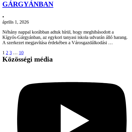
GÁRGYÁNBAN
•
április 1, 2026
Néhány nappal korábban adtuk hírül, hogy meghibásodott a
Kígyós-Gárgyánban, az egykori tanyasi iskola udvarán álló harang.
A szerkezet megjavítása érdekében a Városgazdálkodási …
1
2
3
…
10
Közösségi média