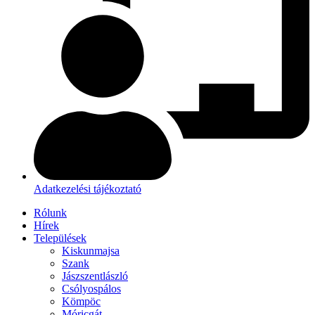
Adatkezelési tájékoztató
Rólunk
Hírek
Települések
Kiskunmajsa
Szank
Jászszentlászló
Csólyospálos
Kömpöc
Móricgát