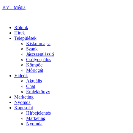
KVT Média
Rólunk
Hírek
Települések
Kiskunmajsa
Szank
Jászszentlászló
Csólyospálos
Kömpöc
Móricgát
Videók
Aktuális
Chat
Emlékkönyv
Marketing
Nyomda
Kapcsolat
Hírbejelentés
Marketing
Nyomda